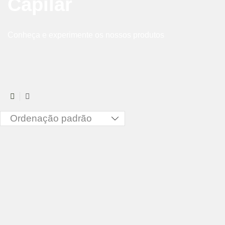
Capilar
Conheça e experimente os nossos produtos
3
List
columns
grid