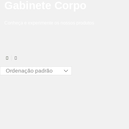
Gabinete Corpo
Conheça e experimente os nossos produtos
3
List
columns
grid